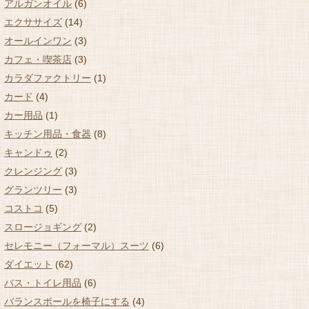
アルガンオイル
(6)
エクササイズ
(14)
オールインワン
(3)
カフェ・喫茶店
(3)
カラダファクトリー
(1)
カード
(4)
カー用品
(1)
キッチン用品・食器
(8)
キャンドゥ
(2)
クレンジング
(3)
グランツリー
(3)
コストコ
(5)
スロージョギング
(2)
セレモニー（フォーマル）スーツ
(6)
ダイエット
(62)
バス・トイレ用品
(6)
バランスボールを椅子にする
(4)