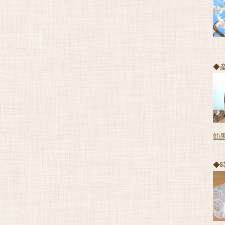
◆
効
◆