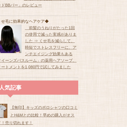
ッドBBバー」のレビュー
くせ毛に効果的なヘアケア◆
前髪のうねりがたった1回
の使用で減った実感がありま
した ⇒ くせ毛を減らして、
時短でストレスフリーに、ア
ンチエイジング効果もある
クイーンズバスルーム」の薬用ヘアソープ、
リートメントを1,080円で試してみました
人気記事
【無印】キッズのポロシャツの口コミ
とH&Mとの比較！早めの購入がオス
メ！売り切れます！