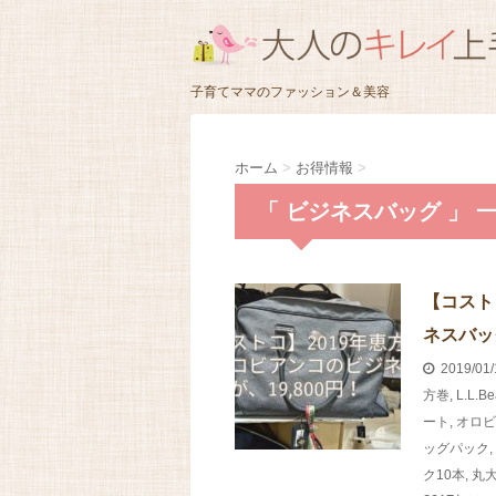
子育てママのファッション＆美容
ホーム
>
お得情報
>
「 ビジネスバッグ 」 
【コスト
ネスバッグ
2019/01
方巻
,
L.L.
ート
,
オロビ
ッグパック
,
ク10本
,
丸