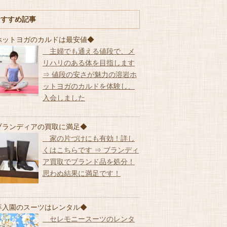
おすすめ記事
ホットヨガのカルドは最安値◆
主婦でも通える値段で、メ
リハリのある体を目指します
⇒ 値段の安さが魅力の溶岩ホ
ットヨガのカルドを体験し、
入会しました
ブランディアの買取に満足◆
家の片づけにも有効！詳し
くはこちらです ⇒ ブランディ
ア買取でブランド品を処分！
思わぬ結果に満足です！
卒入園のスーツはレンタル◆
セレモニースーツのレンタ