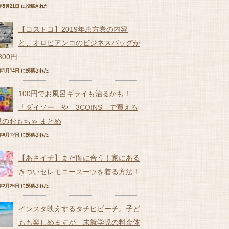
7年5月21日 に投稿された
【コストコ】2019年恵方巻の内容
と、オロビアンコのビジネスバッグが
,800円
9年1月14日 に投稿された
100円でお風呂ギライも治るかも！
「ダイソー」や「3COINS」で買える
供のおもちゃ まとめ
6年9月12日 に投稿された
【あさイチ】まだ間に合う！家にある
きついセレモニースーツを着る方法！
9年2月26日 に投稿された
インスタ映えするタチヒビーチ。子ど
もも楽しめますが、未就学児の料金体