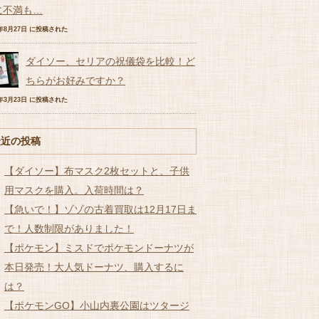
に不満も…
7年8月27日 に投稿された
ダイソー、セリアの祝儀袋を比較！ど
ちらがお好みですか？
7年3月23日 に投稿された
最近の投稿
【ダイソー】布マスク2枚セットと、子供
用マスクを購入。入荷時間は？
【急いで！】ゾゾの古着買取は12月17日ま
で！人数制限がありました！
【ポケモン】ミスドでポケモンドーナツが
本日発売！大人気ドーナツ、購入するに
は？
【ポケモンGO】小山内裏公園はツタージ