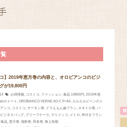
一覧
コ】2019年恵方巻の内容と、オロビアンコのビジ
が19,800円
/14
お得情報
,
コストコ
,
ファッション
,
食品
19800円
,
2019年恵
Beanのトート
,
OROBIANCO VERNE AD-C P=64
,
エルエルビーンのト
アンコ
,
コストコ
,
サーモン巻
,
ドラえもん歯ブラシ
,
ネギトロ巻
,
バ
ビジネスバッグ
,
ブリーフケース
,
マリメッコ
,
メトロ
,
串付きフラン
大食品
,
恵方巻
,
海鮮巻
,
田舎巻
,
角上魚類