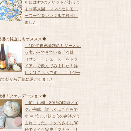
ルには4つのメリットがありま
す⇒卒入園、ママのセレモニ
ースーツをレンタルで検討し
ました
産後の貧血にもオススメ◆
100％自然原料のサジーとい
う実からできている「沙棘
（サジー）ジュース」をトラ
イアルで飲んでみました！詳
しくはこちらです。 ⇒ サジー
果で朝から元気に過ごせました
時短！ファンデーション◆
忙しい朝、30秒の時短メイ
クが完成！詳しくはこちらで
す ⇒ 忙しい朝に心の余裕がう
まれました。手を汚さずに30
秒でメイク完成「マナラ リ