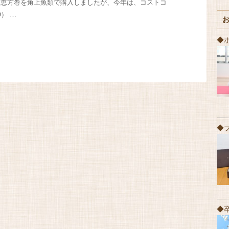
は、恵方巻を角上魚類で購入しましたが、今年は、コストコ
O） …
◆
◆
◆