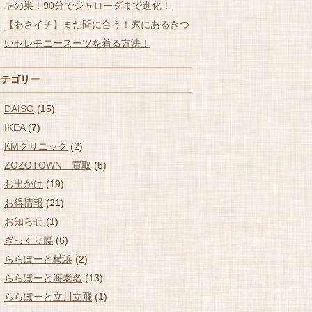
ャの巣！90分でジャローダまで進化！
【あさイチ】まだ間に合う！家にあるきつ
いセレモニースーツを着る方法！
カテゴリー
DAISO
(15)
IKEA
(7)
KMクリニック
(2)
ZOZOTOWN 買取
(5)
お出かけ
(19)
お得情報
(21)
お知らせ
(1)
ぎっくり腰
(6)
ららぽーと横浜
(2)
ららぽーと海老名
(13)
ららぽーと立川立飛
(1)