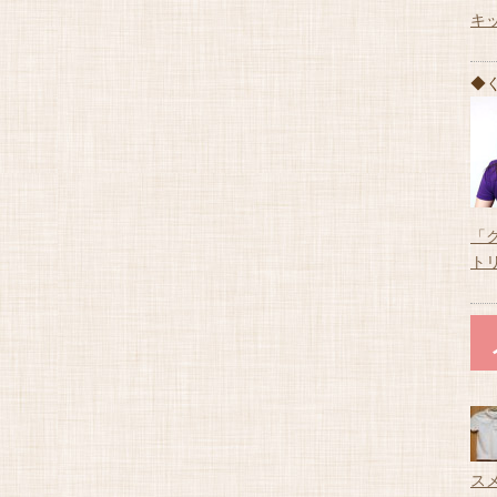
キ
◆
「
ト
ス