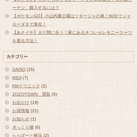
ーナツ、購入するには？
【ポケモンGO】小山内裏公園はツタージャの巣！90分でジャ
ローダまで進化！
【あさイチ】まだ間に合う！家にあるきついセレモニースーツ
を着る方法！
カテゴリー
DAISO
(15)
IKEA
(7)
KMクリニック
(2)
ZOZOTOWN 買取
(5)
お出かけ
(19)
お得情報
(21)
お知らせ
(1)
ぎっくり腰
(6)
ららぽーと横浜
(2)