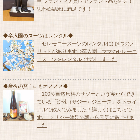
⇒ ブランディア買取でブランド品を処分！
思わぬ結果に満足です！
◆卒入園のスーツはレンタル◆
セレモニースーツのレンタルには4つのメ
リットがあります⇒卒入園、ママのセレモニ
ースーツをレンタルで検討しました
◆産後の貧血にもオススメ◆
100％自然原料のサジーという実からでき
ている「沙棘（サジー）ジュース」をトライ
アルで飲んでみました！詳しくはこちらで
す。 ⇒ サジー効果で朝から元気に過ごせま
した