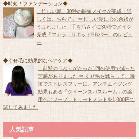
◆時短！ファンデーション◆
忙しい朝、30秒の時短メイクが完成！詳
しくはこちらです ⇒ 忙しい朝に心の余裕が
うまれました。手を汚さずに30秒でメイク
完成「マナラ リキッドBBバー」のレビュ
ー
◆くせ毛に効果的なヘアケア◆
前髪のうねりがたった1回の使用で減った
実感がありました ⇒ くせ毛を減らして、時
短でストレスフリーに、アンチエイジング
効果もある「クイーンズバスルーム」の薬
用ヘアソープ、トリートメントを1,080円で
試してみました
人気記事