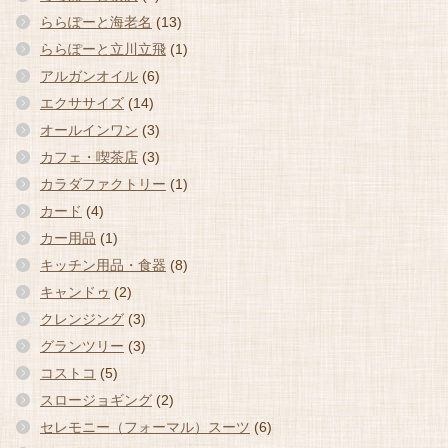
ららぽーと海老名
(13)
ららぽーと立川立飛
(1)
アルガンオイル
(6)
エクササイズ
(14)
オールインワン
(3)
カフェ・喫茶店
(3)
カラダファクトリー
(1)
カード
(4)
カー用品
(1)
キッチン用品・食器
(8)
キャンドゥ
(2)
クレンジング
(3)
グランツリー
(3)
コストコ
(5)
スロージョギング
(2)
セレモニー（フォーマル）スーツ
(6)