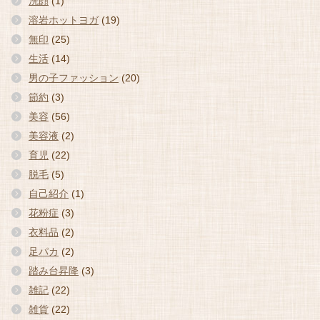
洗顔
(1)
溶岩ホットヨガ
(19)
無印
(25)
生活
(14)
男の子ファッション
(20)
節約
(3)
美容
(56)
美容液
(2)
育児
(22)
脱毛
(5)
自己紹介
(1)
花粉症
(3)
衣料品
(2)
足パカ
(2)
踏み台昇降
(3)
雑記
(22)
雑貨
(22)