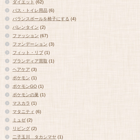
ダイエット
(62)
バス・トイレ用品
(6)
バランスボールを椅子にする
(4)
バレンタイン
(2)
ファッション
(67)
ファンデーション
(3)
フィット・リブ
(1)
ブランディア買取
(1)
ヘアケア
(3)
ポケモン
(1)
ポケモンGO
(1)
ポケモンの巣
(1)
マスカラ
(1)
マタニティ
(6)
ミュゼ
(2)
リビング
(2)
二子玉川 タカシマヤ
(1)