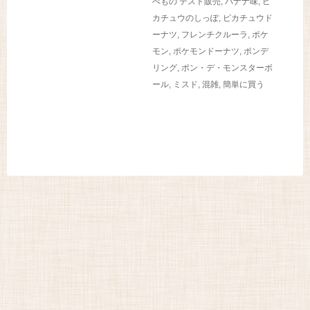
べもの
テスト販売
,
バナナ味
,
ピ
カチュウのしっぽ
,
ピカチュウド
ーナツ
,
フレンチクルーラ
,
ポケ
モン
,
ポケモンドーナツ
,
ポンデ
リング
,
ポン・デ・モンスターボ
ール
,
ミスド
,
混雑
,
簡単に買う