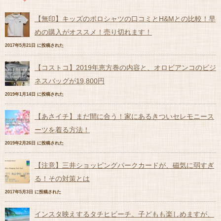
【無印】キッズのポロシャツの口コミとH&Mとの比較！早
めの購入がオススメ！売り切れます！
2017年5月21日 に投稿された
【コストコ】2019年恵方巻の内容と、オロビアンコのビジ
ネスバッグが19,800円
2019年1月14日 に投稿された
【あさイチ】まだ間に合う！家にあるきついセレモニース
ーツを着る方法！
2019年2月26日 に投稿された
【注意】三井ショッピングパークカードが、磁気に弱すぎ
る！その対策とは
2017年5月3日 に投稿された
インスタ映えするタチヒビーチ。子どもも楽しめますが、