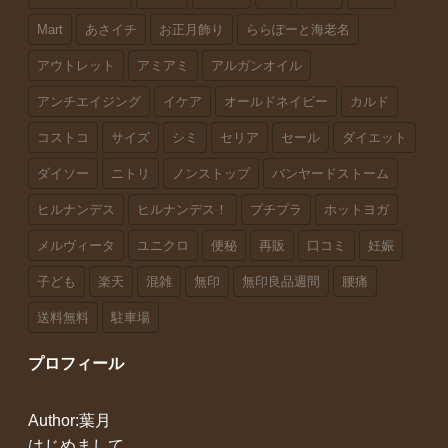
Mart
あさイチ
お正月飾り
ららぽーと海老名
アウトレット
アミアミ
アルガンオイル
アンチエイジング
イケア
オールドネイビー
カルド
コストコ
サイズ
シミ
セリア
セール
ダイエット
ダイソー
ニトリ
ノンストップ
バンヤードストーム
ヒルナンデス
ヒルナンデス！
プチプラ
ホットヨガ
メルヴィータ
ユニクロ
便秘
再販
口コミ
妊娠
子ども
楽天
混雑
無印
無印良品週間
腰痛
送料無料
駐車場
プロフィール
Author:葉月
はじめまして。