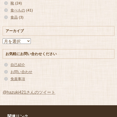
靴
(24)
食べもの
(41)
食品
(3)
アーカイブ
ア
ー
カ
お気軽にお問い合わせください
イ
ブ
自己紹介
お問い合わせ
免責事項
@hazuki421さんのツイート
関連リンク