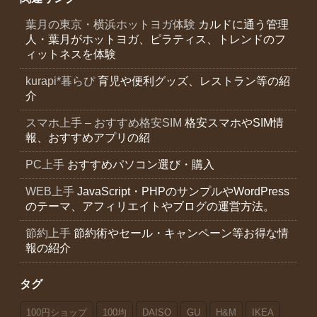
葉月の東京・横浜ホットヨガ体験
カルドに通う管理
人・葉月がホットヨガ、ピラティス、トレンドのフ
ィットネスを体験
kurapi*暮らぴ
育児や便利グッズ、レストラン等の紹
介
スマホ上手 – おすすめ格安SIM
格安スマホやSIM情
報、おすすめアプリの紹
PC上手
おすすめパソコン選び・購入
WEB上手
JavaScript・PHPのサンプルやWordPress
のテーマ、アフィリエイトやブログの運営方法。
節約上手
節約術やセール・キャンペーン等お得な情
報の紹介
タグ
100円ショップ
100均
DAISO
GU
H&M
IKEA