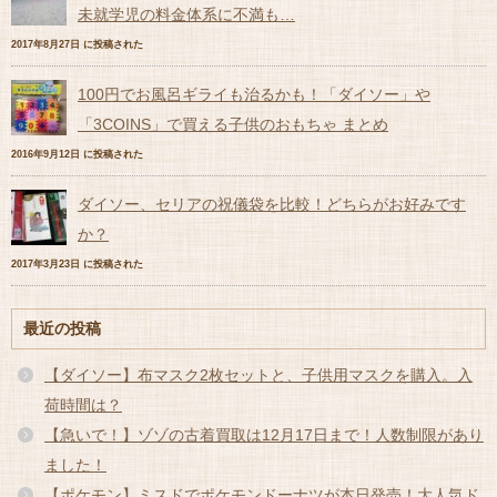
未就学児の料金体系に不満も…
2017年8月27日 に投稿された
100円でお風呂ギライも治るかも！「ダイソー」や
「3COINS」で買える子供のおもちゃ まとめ
2016年9月12日 に投稿された
ダイソー、セリアの祝儀袋を比較！どちらがお好みです
か？
2017年3月23日 に投稿された
最近の投稿
【ダイソー】布マスク2枚セットと、子供用マスクを購入。入
荷時間は？
【急いで！】ゾゾの古着買取は12月17日まで！人数制限があり
ました！
【ポケモン】ミスドでポケモンドーナツが本日発売！大人気ド