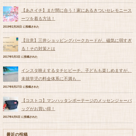
【あさイチ】まだ間に合う！家にあるきついセレモニース
ーツを着る方法！
2019年2月26日 に投稿された
【注意】三井ショッピングパークカードが、磁気に弱すぎ
る！その対策とは
2017年5月3日 に投稿された
インスタ映えするタチヒビーチ。子どもも楽しめますが、
未就学児の料金体系に不満も…
2017年8月27日 に投稿された
【コストコ】マンハッタンポーテージのメッセンジャーバ
ッグがお買い得！
2017年4月6日 に投稿された
最近の投稿