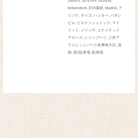
2800円
,
30％OFF
,
Arizona
,
birkenstock
,
EVA素材
,
Madrid
,
ア
リゾナ
,
サイズ
,
ハンター
,
パオレ
ビル
,
ビルケンシュトック
,
マド
リッド
,
メリッサ
,
ユナイテッド
アローズ
,
レインブーツ
,
三井ア
ウトレットパーク多摩南大沢
,
混
雑
,
第1駐車場
,
駐車場