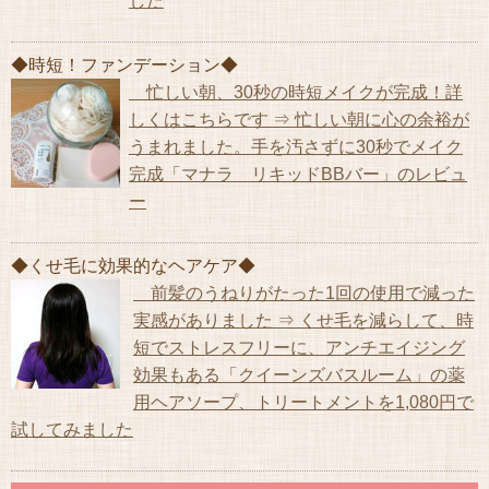
した
◆時短！ファンデーション◆
忙しい朝、30秒の時短メイクが完成！詳
しくはこちらです ⇒ 忙しい朝に心の余裕が
うまれました。手を汚さずに30秒でメイク
完成「マナラ リキッドBBバー」のレビュ
ー
◆くせ毛に効果的なヘアケア◆
前髪のうねりがたった1回の使用で減った
実感がありました ⇒ くせ毛を減らして、時
短でストレスフリーに、アンチエイジング
効果もある「クイーンズバスルーム」の薬
用ヘアソープ、トリートメントを1,080円で
試してみました