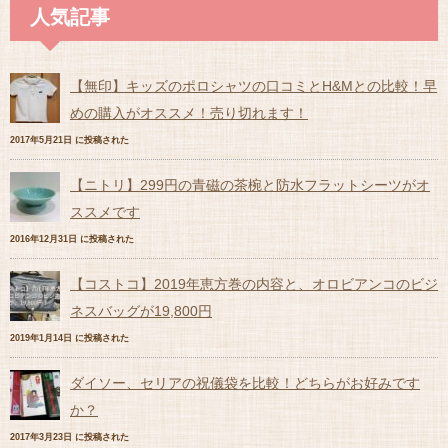
人気記事
【無印】キッズのポロシャツの口コミとH&Mとの比較！早
めの購入がオススメ！売り切れます！
2017年5月21日 に投稿された
【ニトリ】299円の青磁の茶椀と防水フラットシーツがオ
ススメです
2016年12月31日 に投稿された
【コストコ】2019年恵方巻の内容と、オロビアンコのビジ
ネスバッグが19,800円
2019年1月14日 に投稿された
ダイソー、セリアの祝儀袋を比較！どちらがお好みです
か？
2017年3月23日 に投稿された