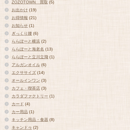
ZOZOTOWN 買取
(5)
お出かけ
(19)
お得情報
(21)
お知らせ
(1)
ぎっくり腰
(6)
ららぽーと横浜
(2)
ららぽーと海老名
(13)
ららぽーと立川立飛
(1)
アルガンオイル
(6)
エクササイズ
(14)
オールインワン
(3)
カフェ・喫茶店
(3)
カラダファクトリー
(1)
カード
(4)
カー用品
(1)
キッチン用品・食器
(8)
キャンドゥ
(2)