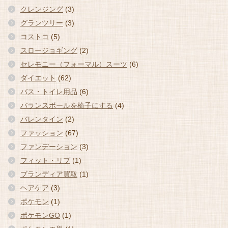
クレンジング
(3)
グランツリー
(3)
コストコ
(5)
スロージョギング
(2)
セレモニー（フォーマル）スーツ
(6)
ダイエット
(62)
バス・トイレ用品
(6)
バランスボールを椅子にする
(4)
バレンタイン
(2)
ファッション
(67)
ファンデーション
(3)
フィット・リブ
(1)
ブランディア買取
(1)
ヘアケア
(3)
ポケモン
(1)
ポケモンGO
(1)