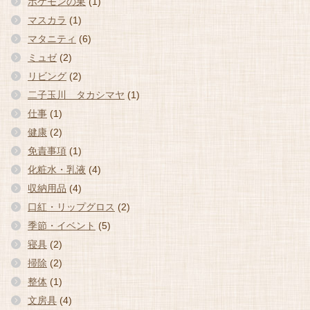
ポケモンの巣
(1)
マスカラ
(1)
マタニティ
(6)
ミュゼ
(2)
リビング
(2)
二子玉川 タカシマヤ
(1)
仕事
(1)
健康
(2)
免責事項
(1)
化粧水・乳液
(4)
収納用品
(4)
口紅・リップグロス
(2)
季節・イベント
(5)
寝具
(2)
掃除
(2)
整体
(1)
文房具
(4)