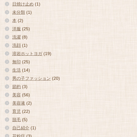
日焼け止め
(1)
未分類
(1)
本
(2)
洋服
(25)
洗濯
(8)
洗顔
(1)
溶岩ホットヨガ
(19)
無印
(25)
生活
(14)
男の子ファッション
(20)
節約
(3)
美容
(56)
美容液
(2)
育児
(22)
脱毛
(5)
自己紹介
(1)
花粉症
(3)