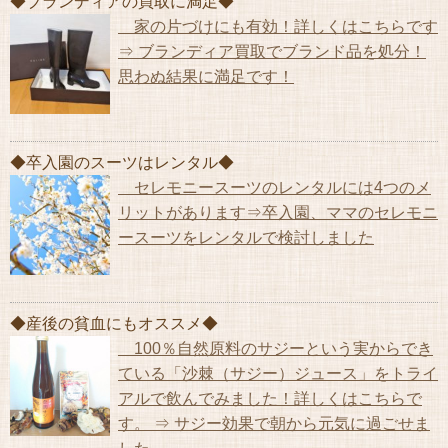
◆ブランディアの買取に満足◆
家の片づけにも有効！詳しくはこちらです
⇒ ブランディア買取でブランド品を処分！
思わぬ結果に満足です！
◆卒入園のスーツはレンタル◆
セレモニースーツのレンタルには4つのメ
リットがあります⇒卒入園、ママのセレモニ
ースーツをレンタルで検討しました
◆産後の貧血にもオススメ◆
100％自然原料のサジーという実からでき
ている「沙棘（サジー）ジュース」をトライ
アルで飲んでみました！詳しくはこちらで
す。 ⇒ サジー効果で朝から元気に過ごせま