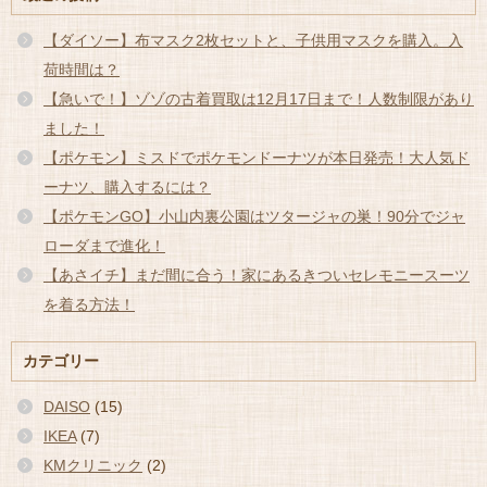
【ダイソー】布マスク2枚セットと、子供用マスクを購入。入
荷時間は？
【急いで！】ゾゾの古着買取は12月17日まで！人数制限があり
ました！
【ポケモン】ミスドでポケモンドーナツが本日発売！大人気ド
ーナツ、購入するには？
【ポケモンGO】小山内裏公園はツタージャの巣！90分でジャ
ローダまで進化！
【あさイチ】まだ間に合う！家にあるきついセレモニースーツ
を着る方法！
カテゴリー
DAISO
(15)
IKEA
(7)
KMクリニック
(2)