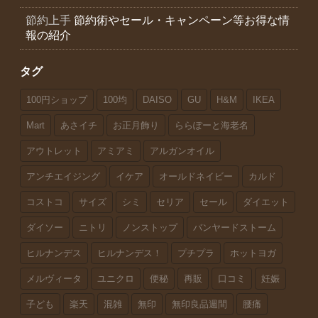
節約上手
節約術やセール・キャンペーン等お得な情
報の紹介
タグ
100円ショップ
100均
DAISO
GU
H&M
IKEA
Mart
あさイチ
お正月飾り
ららぽーと海老名
アウトレット
アミアミ
アルガンオイル
アンチエイジング
イケア
オールドネイビー
カルド
コストコ
サイズ
シミ
セリア
セール
ダイエット
ダイソー
ニトリ
ノンストップ
バンヤードストーム
ヒルナンデス
ヒルナンデス！
プチプラ
ホットヨガ
メルヴィータ
ユニクロ
便秘
再販
口コミ
妊娠
子ども
楽天
混雑
無印
無印良品週間
腰痛