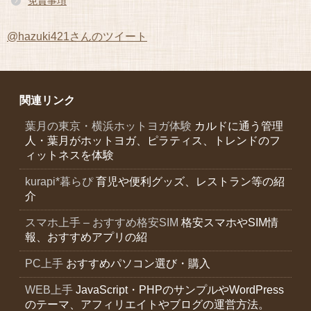
免責事項
@hazuki421さんのツイート
関連リンク
葉月の東京・横浜ホットヨガ体験
カルドに通う管理
人・葉月がホットヨガ、ピラティス、トレンドのフ
ィットネスを体験
kurapi*暮らぴ
育児や便利グッズ、レストラン等の紹
介
スマホ上手 – おすすめ格安SIM
格安スマホやSIM情
報、おすすめアプリの紹
PC上手
おすすめパソコン選び・購入
WEB上手
JavaScript・PHPのサンプルやWordPress
のテーマ、アフィリエイトやブログの運営方法。