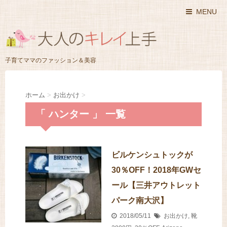
MENU
子育てママのファッション＆美容
ホーム
>
お出かけ
>
「 ハンター 」 一覧
ビルケンシュトックが
30％OFF！2018年GWセ
ール【三井アウトレット
パーク南大沢】
2018/05/11
お出かけ
,
靴