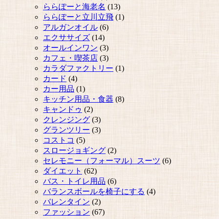
ららぽーと海老名
(13)
ららぽーと立川立飛
(1)
アルガンオイル
(6)
エクササイズ
(14)
オールインワン
(3)
カフェ・喫茶店
(3)
カラダファクトリー
(1)
カード
(4)
カー用品
(1)
キッチン用品・食器
(8)
キャンドゥ
(2)
クレンジング
(3)
グランツリー
(3)
コストコ
(5)
スロージョギング
(2)
セレモニー（フォーマル）スーツ
(6)
ダイエット
(62)
バス・トイレ用品
(6)
バランスボールを椅子にする
(4)
バレンタイン
(2)
ファッション
(67)