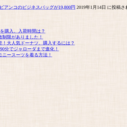
ビアンコのビジネスバッグが19,800円
2019年1月14日 に投稿
クを購入。入荷時間は？
人数制限がありました！
売！大人気ドーナツ、購入するには？
90分でジャローダまで進化！
モニースーツを着る方法！