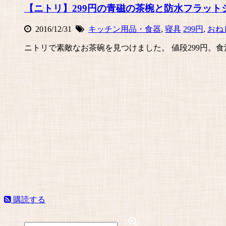
【ニトリ】299円の青磁の茶椀と防水フラット
2016/12/31
キッチン用品・食器
,
寝具
299円
,
おね
ニトリで素敵なお茶碗を見つけました。 値段299円。食
購読する