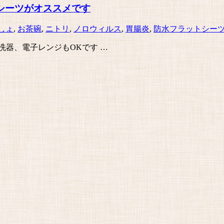
シーツがオススメです
しょ
,
お茶碗
,
ニトリ
,
ノロウィルス
,
胃腸炎
,
防水フラットシー
洗器、電子レンジもOKです …