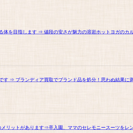
体を目指します ⇒ 値段の安さが魅力の溶岩ホットヨガのカ
す ⇒ ブランディア買取でブランド品を処分！思わぬ結果に
メリットがあります⇒卒入園、ママのセレモニースーツをレ