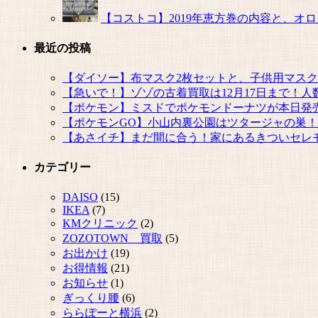
【コストコ】2019年恵方巻の内容と、オロ
最近の投稿
【ダイソー】布マスク2枚セットと、子供用マス
【急いで！】ゾゾの古着買取は12月17日まで！
【ポケモン】ミスドでポケモンドーナツが本日発
【ポケモンGO】小山内裏公園はツタージャの巣！
【あさイチ】まだ間に合う！家にあるきついセレ
カテゴリー
DAISO
(15)
IKEA
(7)
KMクリニック
(2)
ZOZOTOWN 買取
(5)
お出かけ
(19)
お得情報
(21)
お知らせ
(1)
ぎっくり腰
(6)
ららぽーと横浜
(2)