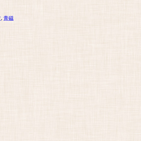
ツ
,
青磁