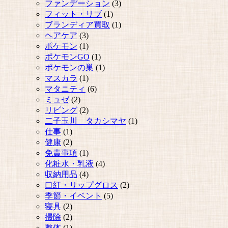
ファンデーション
(3)
フィット・リブ
(1)
ブランディア買取
(1)
ヘアケア
(3)
ポケモン
(1)
ポケモンGO
(1)
ポケモンの巣
(1)
マスカラ
(1)
マタニティ
(6)
ミュゼ
(2)
リビング
(2)
二子玉川 タカシマヤ
(1)
仕事
(1)
健康
(2)
免責事項
(1)
化粧水・乳液
(4)
収納用品
(4)
口紅・リップグロス
(2)
季節・イベント
(5)
寝具
(2)
掃除
(2)
整体
(1)