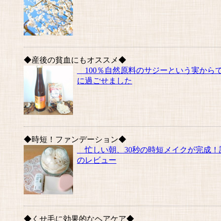
◆産後の貧血にもオススメ◆
100％自然原料のサジーという実から
に過ごせました
◆時短！ファンデーション◆
忙しい朝、30秒の時短メイクが完成！詳
のレビュー
◆くせ毛に効果的なヘアケア◆