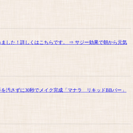
ました！詳しくはこちらです。 ⇒ サジー効果で朝から元気
を汚さずに30秒でメイク完成「マナラ リキッドBBバー」