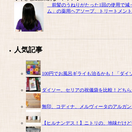
前髪のうねりがたった1回の使用で減っ
ム」の薬用ヘアソープ、トリートメントを
人気記事
100円でお風呂ギライも治るかも！「ダイソ
ダイソー、セリアの祝儀袋を比較！どちら
無印、コディナ、メルヴィータのアルガン
【ヒルナンデス！】ニトリの、地味だけど使え