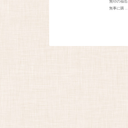
無印の福缶
無事に購 