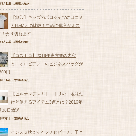
6年9月12日 に投稿された
【無印】キッズのポロシャツの口コミ
とH&Mとの比較！早めの購入がオス
メ！売り切れます！
7年5月21日 に投稿された
【コストコ】2019年恵方巻の内容
と、オロビアンコのビジネスバッグが
,800円
9年1月14日 に投稿された
【ヒルナンデス！】ニトリの、地味だ
けど使えるアイテム3点とは？2016年
月30日放送
6年12月1日 に投稿された
インスタ映えするタチヒビーチ。子ど