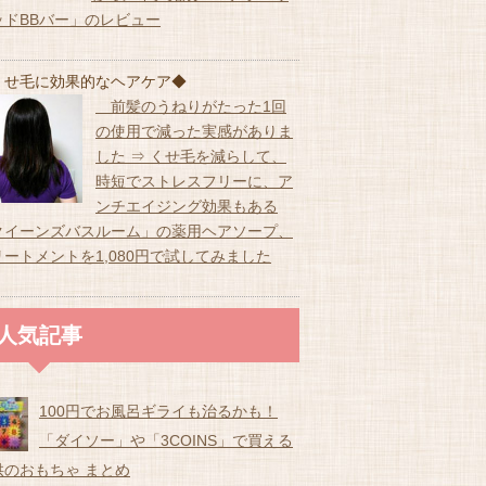
ッドBBバー」のレビュー
くせ毛に効果的なヘアケア◆
前髪のうねりがたった1回
の使用で減った実感がありま
した ⇒ くせ毛を減らして、
時短でストレスフリーに、ア
ンチエイジング効果もある
クイーンズバスルーム」の薬用ヘアソープ、
リートメントを1,080円で試してみました
人気記事
100円でお風呂ギライも治るかも！
「ダイソー」や「3COINS」で買える
供のおもちゃ まとめ