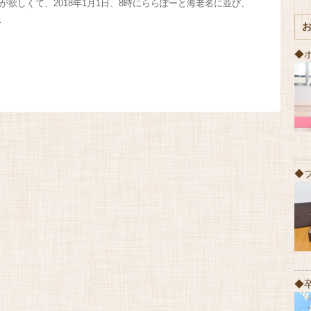
が欲しくて、2018年1月1日、8時にららぽーと海老名に並び、
…
◆
◆
◆