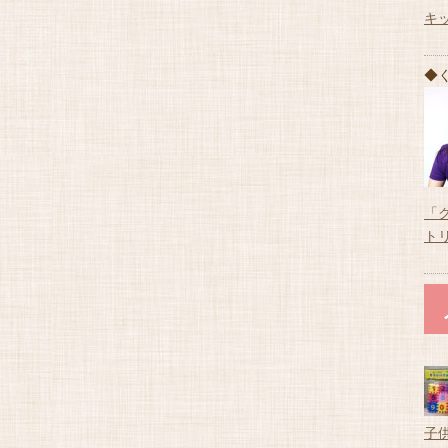
キ
◆
「
ト
子