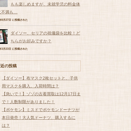
もも楽しめますが、未就学児の料金体
に不満も…
7年8月27日 に投稿された
ダイソー、セリアの祝儀袋を比較！ど
ちらがお好みですか？
7年3月23日 に投稿された
最近の投稿
【ダイソー】布マスク2枚セットと、子供
用マスクを購入。入荷時間は？
【急いで！】ゾゾの古着買取は12月17日ま
で！人数制限がありました！
【ポケモン】ミスドでポケモンドーナツが
本日発売！大人気ドーナツ、購入するに
は？