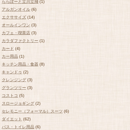
ららぽーと立川立飛
(1)
アルガンオイル
(6)
エクササイズ
(14)
オールインワン
(3)
カフェ・喫茶店
(3)
カラダファクトリー
(1)
カード
(4)
カー用品
(1)
キッチン用品・食器
(8)
キャンドゥ
(2)
クレンジング
(3)
グランツリー
(3)
コストコ
(5)
スロージョギング
(2)
セレモニー（フォーマル）スーツ
(6)
ダイエット
(62)
バス・トイレ用品
(6)