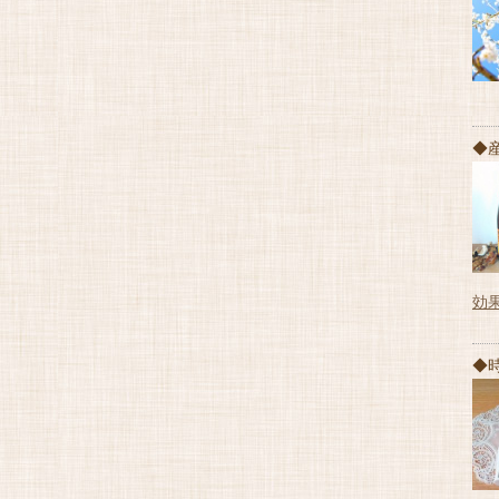
◆
効
◆