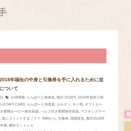
2018年福缶の中身と引換券を手に入れるために並
について
/01
お得情報
,
ららぽーと海老名
,
無印
2018円
,
2018年初売り限
UJI GIFT CARD
,
ららぽーと海老名
,
カルディ
,
キジ馬
,
ギフトカー
き密閉ホーロー保存容器
,
バルブ付き密閉保存容器
,
マスキングテー
,
体にフィットするソファ
,
何時から
,
引換券
,
混雑状況
,
無印2018年
中身
,
脚付マットレス