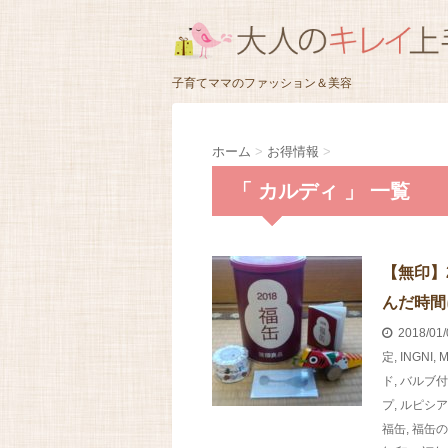
子育てママのファッション＆美容
ホーム
>
お得情報
>
「 カルディ 」 一覧
【無印】
んだ時間
2018/01
定
,
INGNI
,
M
ド
,
バルブ付
プ
,
ルピシア
福缶
,
福缶の