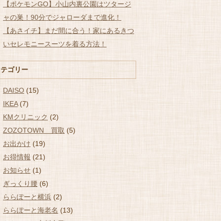
【ポケモンGO】小山内裏公園はツタージ
ャの巣！90分でジャローダまで進化！
【あさイチ】まだ間に合う！家にあるきつ
いセレモニースーツを着る方法！
カテゴリー
DAISO
(15)
IKEA
(7)
KMクリニック
(2)
ZOZOTOWN 買取
(5)
お出かけ
(19)
お得情報
(21)
お知らせ
(1)
ぎっくり腰
(6)
ららぽーと横浜
(2)
ららぽーと海老名
(13)