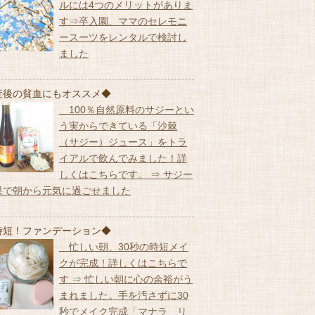
ルには4つのメリットがありま
す⇒卒入園、ママのセレモニ
ースーツをレンタルで検討し
ました
産後の貧血にもオススメ◆
100％自然原料のサジーとい
う実からできている「沙棘
（サジー）ジュース」をトラ
イアルで飲んでみました！詳
しくはこちらです。 ⇒ サジー
果で朝から元気に過ごせました
時短！ファンデーション◆
忙しい朝、30秒の時短メイ
クが完成！詳しくはこちらで
す ⇒ 忙しい朝に心の余裕がう
まれました。手を汚さずに30
秒でメイク完成「マナラ リ