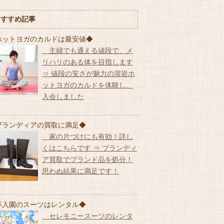
おすすめ記事
ホットヨガのカルドは最安値◆
主婦でも通える値段で、メ
リハリのある体を目指します
⇒ 値段の安さが魅力の溶岩ホ
ットヨガのカルドを体験し、
入会しました
ブランディアの買取に満足◆
家の片づけにも有効！詳し
くはこちらです ⇒ ブランディ
ア買取でブランド品を処分！
思わぬ結果に満足です！
卒入園のスーツはレンタル◆
セレモニースーツのレンタ