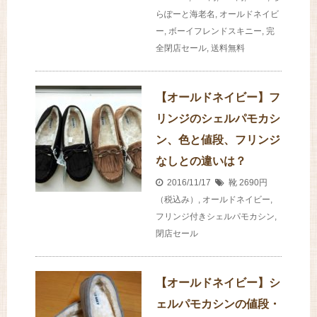
らぽーと海老名
,
オールドネイビ
ー
,
ボーイフレンドスキニー
,
完
全閉店セール
,
送料無料
【オールドネイビー】フ
リンジのシェルパモカシ
ン、色と値段、フリンジ
なしとの違いは？
2016/11/17
靴
2690円
（税込み）
,
オールドネイビー
,
フリンジ付きシェルパモカシン
,
閉店セール
【オールドネイビー】シ
ェルパモカシンの値段・