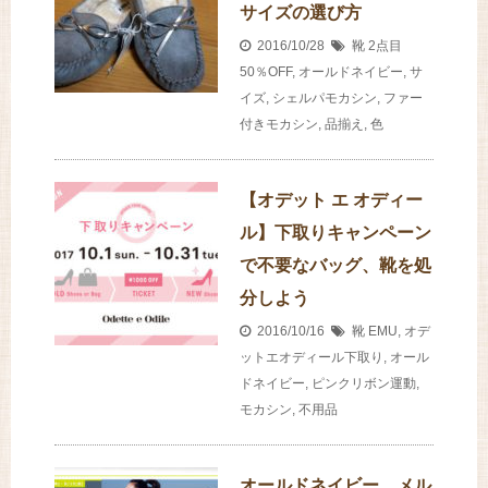
サイズの選び方
2016/10/28
靴
2点目
50％OFF
,
オールドネイビー
,
サ
イズ
,
シェルパモカシン
,
ファー
付きモカシン
,
品揃え
,
色
【オデット エ オディー
ル】下取りキャンペーン
で不要なバッグ、靴を処
分しよう
2016/10/16
靴
EMU
,
オデ
ットエオディール下取り
,
オール
ドネイビー
,
ピンクリボン運動
,
モカシン
,
不用品
オールドネイビー、メル