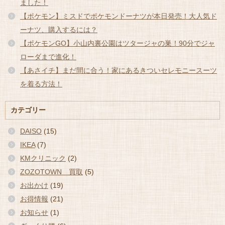
ました！
【ポケモン】ミスドでポケモンドーナツが本日発売！大人気ド
ーナツ、購入するには？
【ポケモンGO】小山内裏公園はツタージャの巣！90分でジャ
ローダまで進化！
【あさイチ】まだ間に合う！家にあるきついセレモニースーツ
を着る方法！
カテゴリー
DAISO
(15)
IKEA
(7)
KMクリニック
(2)
ZOZOTOWN 買取
(5)
お出かけ
(19)
お得情報
(21)
お知らせ
(1)