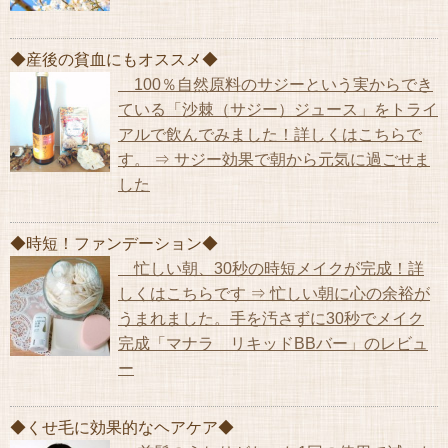
◆産後の貧血にもオススメ◆
100％自然原料のサジーという実からでき
ている「沙棘（サジー）ジュース」をトライ
アルで飲んでみました！詳しくはこちらで
す。 ⇒ サジー効果で朝から元気に過ごせま
した
◆時短！ファンデーション◆
忙しい朝、30秒の時短メイクが完成！詳
しくはこちらです ⇒ 忙しい朝に心の余裕が
うまれました。手を汚さずに30秒でメイク
完成「マナラ リキッドBBバー」のレビュ
ー
◆くせ毛に効果的なヘアケア◆