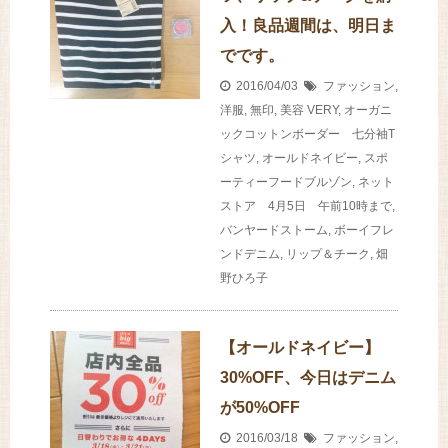
入！良品週間は、明日ま
でです。
2016/04/03
ファッション
,
洋服
,
無印
,
美容
VERY
,
オーガニ
ックコットンボーダー 七分袖T
シャツ
,
オールドネイビー
,
スポ
ーティーフードブルゾン
,
ネット
ストア 4月5日 午前10時まで
,
バンヤードストーム
,
ボーイフレ
ンドデニム
,
リップ＆チーク
,
畑
野ひろ子
【オールドネイビー】
30%OFF、今日はデニム
が50%OFF
2016/03/18
ファッション
,