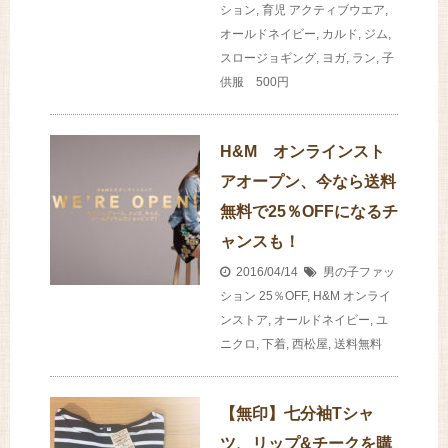
ション
,
育児
アクティブウエア
,
オールドネイビー
,
カルド
,
ジム
,
スロージョギング
,
ヨガ
,
ラン
,
子
供服 500円
H&M オンラインスト
アオープン、今なら送料
無料で25％OFFになるチ
ャンスも！
2016/04/14
男の子ファッ
ション
25％OFF
,
H&M オンライ
ンストア
,
オールドネイビー
,
ユ
ニクロ
,
下着
,
西松屋
,
送料無料
【無印】七分袖Tシャ
ツ、リップ&チークを購