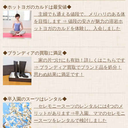
◆ホットヨガのカルドは最安値◆
主婦でも通える値段で、メリハリのある体
を目指します ⇒ 値段の安さが魅力の溶岩ホ
ットヨガのカルドを体験し、入会しました
◆ブランディアの買取に満足◆
家の片づけにも有効！詳しくはこちらです
⇒ ブランディア買取でブランド品を処分！
思わぬ結果に満足です！
◆卒入園のスーツはレンタル◆
セレモニースーツのレンタルには4つのメ
リットがあります⇒卒入園、ママのセレモニ
ースーツをレンタルで検討しました