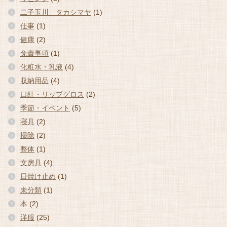
二子玉川 タカシマヤ
(1)
仕事
(1)
健康
(2)
免責事項
(1)
化粧水・乳液
(4)
収納用品
(4)
口紅・リップグロス
(2)
季節・イベント
(5)
寝具
(2)
掃除
(2)
整体
(1)
文房具
(4)
日焼け止め
(1)
未分類
(1)
本
(2)
洋服
(25)