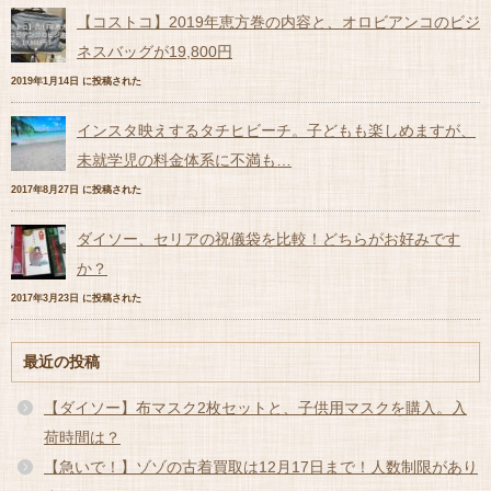
【コストコ】2019年恵方巻の内容と、オロビアンコのビジ
ネスバッグが19,800円
2019年1月14日 に投稿された
インスタ映えするタチヒビーチ。子どもも楽しめますが、
未就学児の料金体系に不満も…
2017年8月27日 に投稿された
ダイソー、セリアの祝儀袋を比較！どちらがお好みです
か？
2017年3月23日 に投稿された
最近の投稿
【ダイソー】布マスク2枚セットと、子供用マスクを購入。入
荷時間は？
【急いで！】ゾゾの古着買取は12月17日まで！人数制限があり