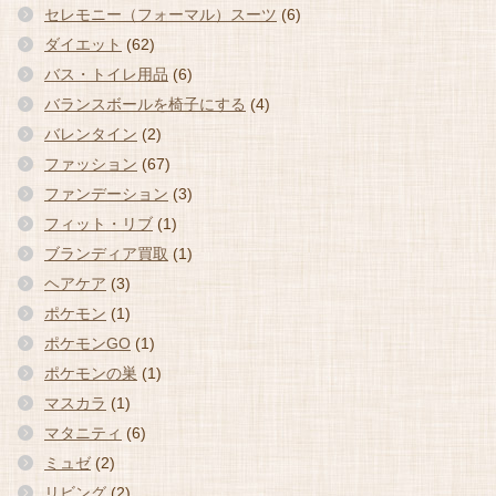
セレモニー（フォーマル）スーツ
(6)
ダイエット
(62)
バス・トイレ用品
(6)
バランスボールを椅子にする
(4)
バレンタイン
(2)
ファッション
(67)
ファンデーション
(3)
フィット・リブ
(1)
ブランディア買取
(1)
ヘアケア
(3)
ポケモン
(1)
ポケモンGO
(1)
ポケモンの巣
(1)
マスカラ
(1)
マタニティ
(6)
ミュゼ
(2)
リビング
(2)