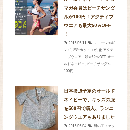
マガ会員はビーチサンダ
ルが100円！アクティブ
ウエアも最大50％OFF
！
2016/06/11
スロージョギ
ング
,
溶岩ホットヨガ
,
靴
アクテ
ィブウエア 最大50％OFF
,
オー
ルドネイビー
,
ビーチサンダル
100円
日本撤退予定のオールド
ネイビーで、キッズの服
を500円で購入、ランニ
ングウエアもありました
2016/06/04
男の子ファッ