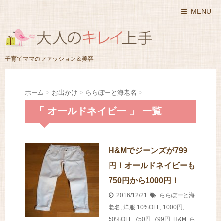
MENU
子育てママのファッション＆美容
ホーム
>
お出かけ
>
ららぽーと海老名
>
「 オールドネイビー 」 一覧
H&Mでジーンズが799
円！オールドネイビーも
750円から1000円！
2016/12/21
ららぽーと海
老名
,
洋服
10%OFF
,
1000円
,
50%OFF
,
750円
,
799円
,
H&M
,
ら