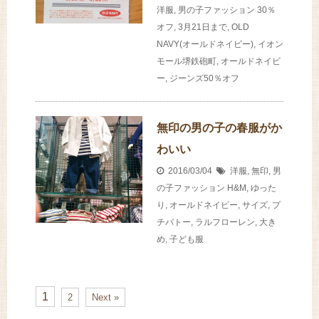
洋服
,
男の子ファッション
30％
オフ
,
3月21日まで
,
OLD
NAVY(オールドネイビー)
,
イオン
モール堺鉄砲町
,
オールドネイビ
ー
,
ジーンズ50％オフ
無印の男の子の春服がか
わいい
2016/03/04
洋服
,
無印
,
男
の子ファッション
H&M
,
ゆった
り
,
オールドネイビー
,
サイズ
,
プ
チバトー
,
ラルフローレン
,
大き
め
,
子ども服
1
2
Next »