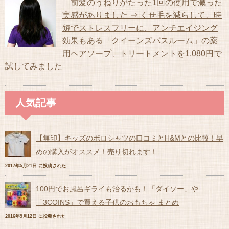
前髪のうねりがたった1回の使用で減った
実感がありました ⇒ くせ毛を減らして、時
短でストレスフリーに、アンチエイジング
効果もある「クイーンズバスルーム」の薬
用ヘアソープ、トリートメントを1,080円で
試してみました
人気記事
【無印】キッズのポロシャツの口コミとH&Mとの比較！早
めの購入がオススメ！売り切れます！
2017年5月21日 に投稿された
100円でお風呂ギライも治るかも！「ダイソー」や
「3COINS」で買える子供のおもちゃ まとめ
2016年9月12日 に投稿された