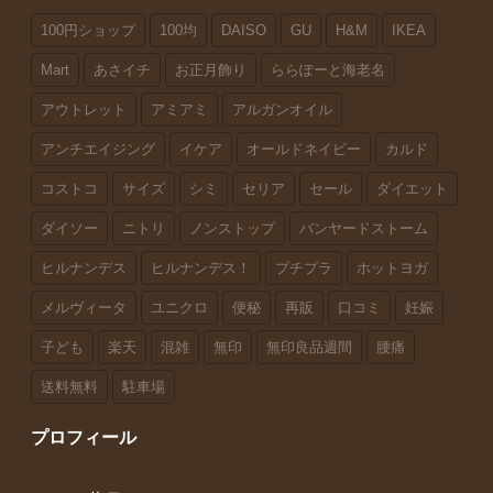
100円ショップ
100均
DAISO
GU
H&M
IKEA
Mart
あさイチ
お正月飾り
ららぽーと海老名
アウトレット
アミアミ
アルガンオイル
アンチエイジング
イケア
オールドネイビー
カルド
コストコ
サイズ
シミ
セリア
セール
ダイエット
ダイソー
ニトリ
ノンストップ
バンヤードストーム
ヒルナンデス
ヒルナンデス！
プチプラ
ホットヨガ
メルヴィータ
ユニクロ
便秘
再販
口コミ
妊娠
子ども
楽天
混雑
無印
無印良品週間
腰痛
送料無料
駐車場
プロフィール