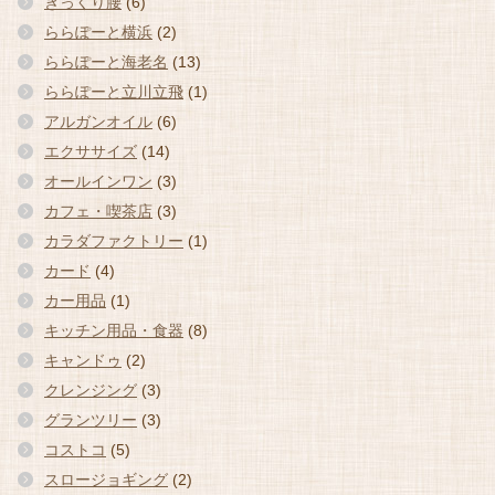
ぎっくり腰
(6)
ららぽーと横浜
(2)
ららぽーと海老名
(13)
ららぽーと立川立飛
(1)
アルガンオイル
(6)
エクササイズ
(14)
オールインワン
(3)
カフェ・喫茶店
(3)
カラダファクトリー
(1)
カード
(4)
カー用品
(1)
キッチン用品・食器
(8)
キャンドゥ
(2)
クレンジング
(3)
グランツリー
(3)
コストコ
(5)
スロージョギング
(2)