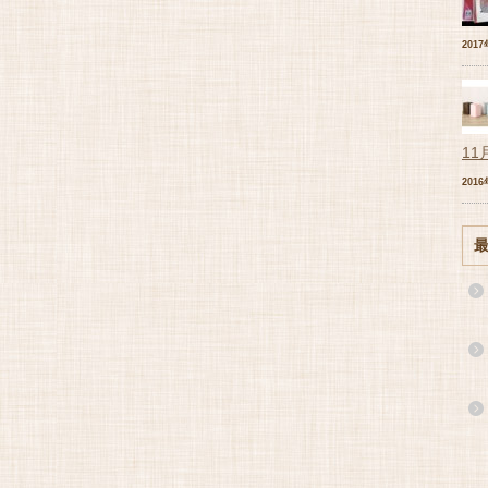
201
11
201