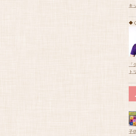
キ
◆
「
ト
子