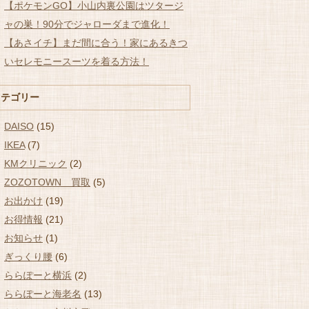
【ポケモンGO】小山内裏公園はツタージ
ャの巣！90分でジャローダまで進化！
【あさイチ】まだ間に合う！家にあるきつ
いセレモニースーツを着る方法！
カテゴリー
DAISO
(15)
IKEA
(7)
KMクリニック
(2)
ZOZOTOWN 買取
(5)
お出かけ
(19)
お得情報
(21)
お知らせ
(1)
ぎっくり腰
(6)
ららぽーと横浜
(2)
ららぽーと海老名
(13)