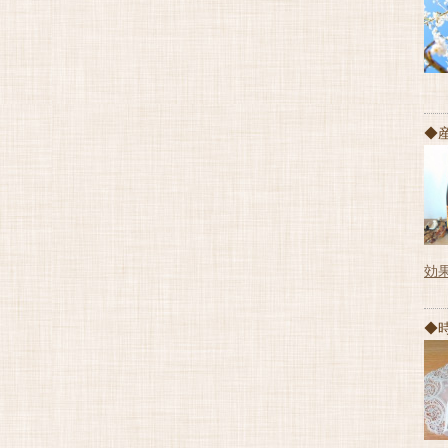
◆
効
◆