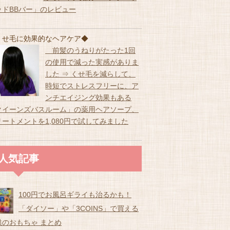
ッドBBバー」のレビュー
くせ毛に効果的なヘアケア◆
前髪のうねりがたった1回
の使用で減った実感がありま
した ⇒ くせ毛を減らして、
時短でストレスフリーに、ア
ンチエイジング効果もある
クイーンズバスルーム」の薬用ヘアソープ、
リートメントを1,080円で試してみました
人気記事
100円でお風呂ギライも治るかも！
「ダイソー」や「3COINS」で買える
供のおもちゃ まとめ