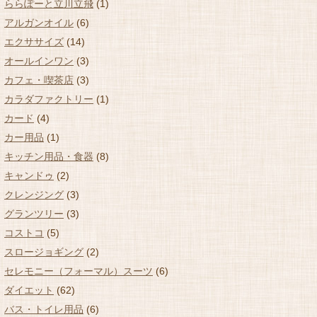
ららぽーと立川立飛
(1)
アルガンオイル
(6)
エクササイズ
(14)
オールインワン
(3)
カフェ・喫茶店
(3)
カラダファクトリー
(1)
カード
(4)
カー用品
(1)
キッチン用品・食器
(8)
キャンドゥ
(2)
クレンジング
(3)
グランツリー
(3)
コストコ
(5)
スロージョギング
(2)
セレモニー（フォーマル）スーツ
(6)
ダイエット
(62)
バス・トイレ用品
(6)