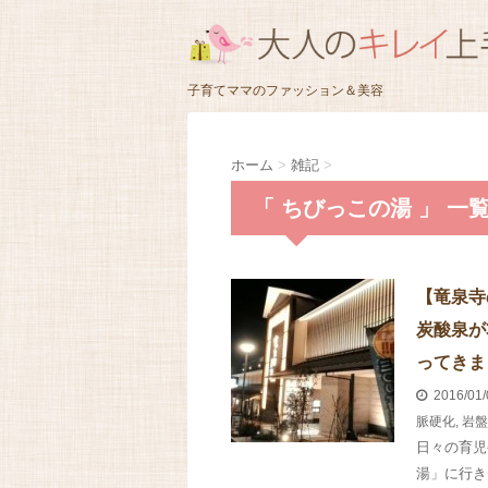
子育てママのファッション＆美容
ホーム
>
雑記
>
「 ちびっこの湯 」 一
【竜泉寺
炭酸泉が
ってきま
2016/01
脈硬化
,
岩盤
日々の育児
湯」に行き