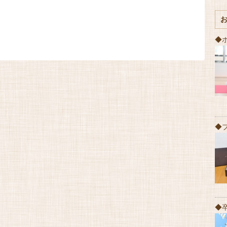
◆
◆
◆