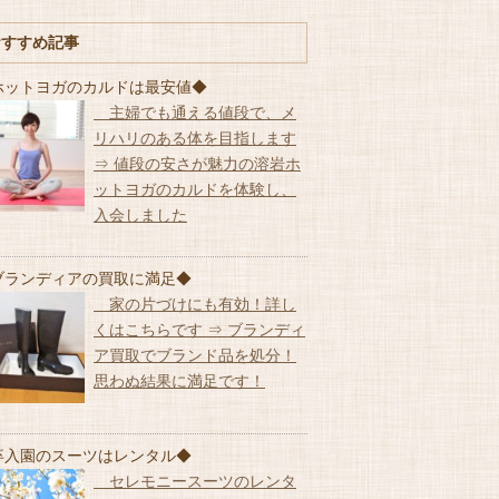
おすすめ記事
ホットヨガのカルドは最安値◆
主婦でも通える値段で、メ
リハリのある体を目指します
⇒ 値段の安さが魅力の溶岩ホ
ットヨガのカルドを体験し、
入会しました
ブランディアの買取に満足◆
家の片づけにも有効！詳し
くはこちらです ⇒ ブランディ
ア買取でブランド品を処分！
思わぬ結果に満足です！
卒入園のスーツはレンタル◆
セレモニースーツのレンタ