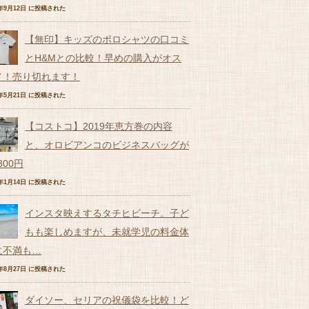
6年9月12日 に投稿された
【無印】キッズのポロシャツの口コミ
とH&Mとの比較！早めの購入がオス
メ！売り切れます！
7年5月21日 に投稿された
【コストコ】2019年恵方巻の内容
と、オロビアンコのビジネスバッグが
,800円
9年1月14日 に投稿された
インスタ映えするタチヒビーチ。子ど
もも楽しめますが、未就学児の料金体
に不満も…
7年8月27日 に投稿された
ダイソー、セリアの祝儀袋を比較！ど