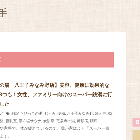
覧
の湯 八王子みなみ野店】美容、健康に効果的な
3つも！女性、ファミリー向けのスーパー銭湯に行
した
/04
雑記
ちびっこの湯
,
むくみ
,
便秘
,
八王子みなみ野
,
冷え性
,
動
浴
,
授乳室
,
漢方塩サウナ
,
炭酸泉
,
竜泉寺の湯
,
糖尿病
,
腰痛
や家事で、体が疲れているので、我が家はよく「スーパー銭
ます。 …