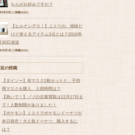
ちらがお好みですか？
7年3月23日 に投稿された
【ヒルナンデス！】ニトリの、地味だ
けど使えるアイテム3点とは？2016年
月30日放送
6年12月1日 に投稿された
最近の投稿
【ダイソー】布マスク2枚セットと、子供
用マスクを購入。入荷時間は？
【急いで！】ゾゾの古着買取は12月17日ま
で！人数制限がありました！
【ポケモン】ミスドでポケモンドーナツが
本日発売！大人気ドーナツ、購入するに
は？