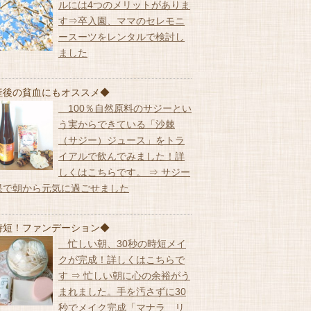
ルには4つのメリットがありま
す⇒卒入園、ママのセレモニ
ースーツをレンタルで検討し
ました
産後の貧血にもオススメ◆
100％自然原料のサジーとい
う実からできている「沙棘
（サジー）ジュース」をトラ
イアルで飲んでみました！詳
しくはこちらです。 ⇒ サジー
果で朝から元気に過ごせました
時短！ファンデーション◆
忙しい朝、30秒の時短メイ
クが完成！詳しくはこちらで
す ⇒ 忙しい朝に心の余裕がう
まれました。手を汚さずに30
秒でメイク完成「マナラ リ