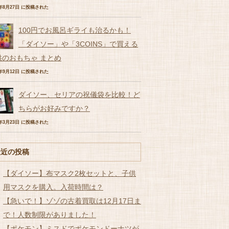
7年8月27日 に投稿された
100円でお風呂ギライも治るかも！
「ダイソー」や「3COINS」で買える
供のおもちゃ まとめ
6年9月12日 に投稿された
ダイソー、セリアの祝儀袋を比較！ど
ちらがお好みですか？
7年3月23日 に投稿された
最近の投稿
【ダイソー】布マスク2枚セットと、子供
用マスクを購入。入荷時間は？
【急いで！】ゾゾの古着買取は12月17日ま
で！人数制限がありました！
【ポケモン】ミスドでポケモンドーナツが