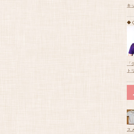
キ
◆
「
ト
ス