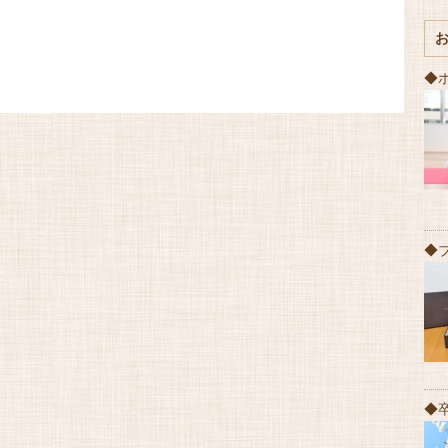
◆
◆
◆