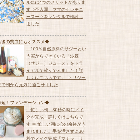
ルには4つのメリットがありま
す⇒卒入園、ママのセレモニ
ースーツをレンタルで検討し
ました
産後の貧血にもオススメ◆
100％自然原料のサジーとい
う実からできている「沙棘
（サジー）ジュース」をトラ
イアルで飲んでみました！詳
しくはこちらです。 ⇒ サジー
果で朝から元気に過ごせました
時短！ファンデーション◆
忙しい朝、30秒の時短メイ
クが完成！詳しくはこちらで
す ⇒ 忙しい朝に心の余裕がう
まれました。手を汚さずに30
秒でメイク完成「マナラ リ