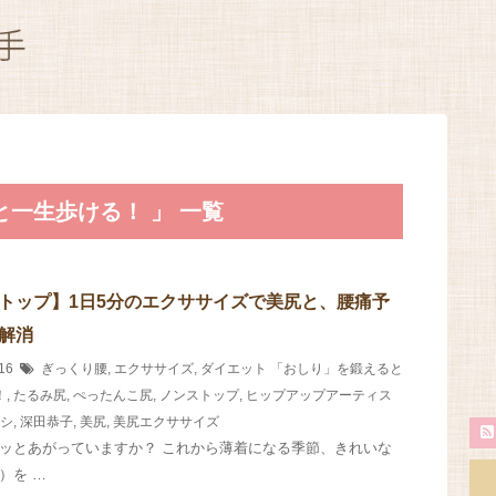
と一生歩ける！ 」 一覧
トップ】1日5分のエクササイズで美尻と、腰痛予
解消
/16
ぎっくり腰
,
エクササイズ
,
ダイエット
「おしり」を鍛えると
！
,
たるみ尻
,
ぺったんこ尻
,
ノンストップ
,
ヒップアップアーティス
シ
,
深田恭子
,
美尻
,
美尻エクササイズ
ッとあがっていますか？ これから薄着になる季節、きれいな
）を …