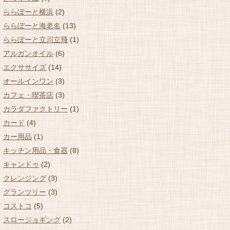
ららぽーと横浜
(2)
ららぽーと海老名
(13)
ららぽーと立川立飛
(1)
アルガンオイル
(6)
エクササイズ
(14)
オールインワン
(3)
カフェ・喫茶店
(3)
カラダファクトリー
(1)
カード
(4)
カー用品
(1)
キッチン用品・食器
(8)
キャンドゥ
(2)
クレンジング
(3)
グランツリー
(3)
コストコ
(5)
スロージョギング
(2)