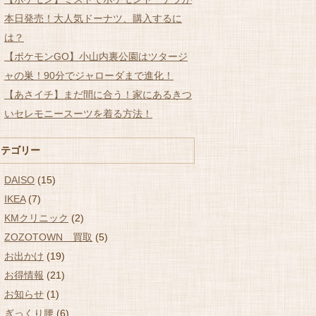
本日発売！大人気ドーナツ、購入するに
は？
【ポケモンGO】小山内裏公園はツタージ
ャの巣！90分でジャローダまで進化！
【あさイチ】まだ間に合う！家にあるきつ
いセレモニースーツを着る方法！
カテゴリー
DAISO
(15)
IKEA
(7)
KMクリニック
(2)
ZOZOTOWN 買取
(5)
お出かけ
(19)
お得情報
(21)
お知らせ
(1)
ぎっくり腰
(6)