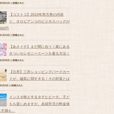
7年5月21日 に投稿された
【コストコ】2019年恵方巻の内容
と、オロビアンコのビジネスバッグが
,800円
9年1月14日 に投稿された
【あさイチ】まだ間に合う！家にある
きついセレモニースーツを着る方法！
9年2月26日 に投稿された
【注意】三井ショッピングパークカー
ドが、磁気に弱すぎる！その対策とは
7年5月3日 に投稿された
インスタ映えするタチヒビーチ。子ど
もも楽しめますが、未就学児の料金体
に不満も…