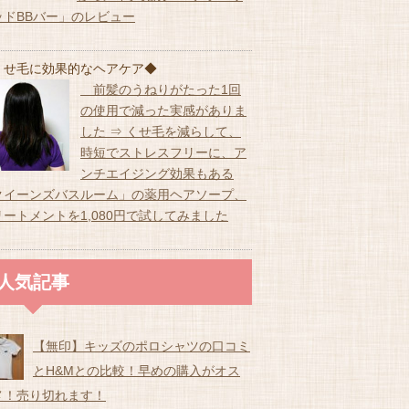
ッドBBバー」のレビュー
くせ毛に効果的なヘアケア◆
前髪のうねりがたった1回
の使用で減った実感がありま
した ⇒ くせ毛を減らして、
時短でストレスフリーに、ア
ンチエイジング効果もある
クイーンズバスルーム」の薬用ヘアソープ、
リートメントを1,080円で試してみました
人気記事
【無印】キッズのポロシャツの口コミ
とH&Mとの比較！早めの購入がオス
メ！売り切れます！