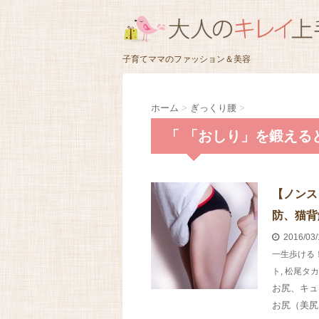
子育てママのファッション＆美容
ホーム
>
ぎっくり腰
>
「 「おしり」を鍛える
【ノンス
防、猫背
2016/03
一生歩ける
ト
,
松尾タカ
お尻、キュ
お尻（美尻