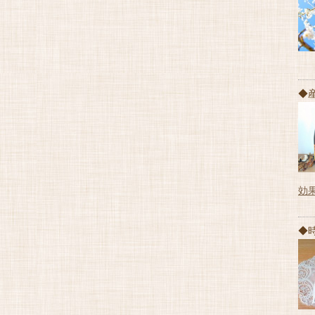
◆
効
◆