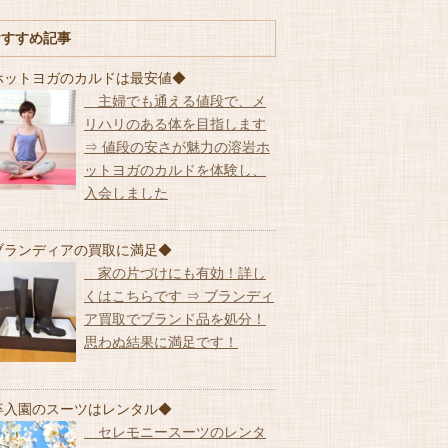
おすすめ記事
ホットヨガのカルドは最安値◆
主婦でも通える値段で、メ
リハリのある体を目指します
⇒ 値段の安さが魅力の溶岩ホ
ットヨガのカルドを体験し、
入会しました
ブランディアの買取に満足◆
家の片づけにも有効！詳し
くはこちらです ⇒ ブランディ
ア買取でブランド品を処分！
思わぬ結果に満足です！
卒入園のスーツはレンタル◆
セレモニースーツのレンタ