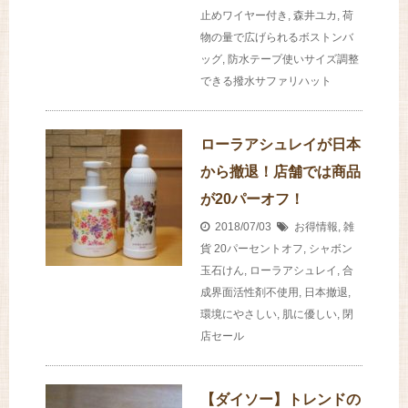
止めワイヤー付き
,
森井ユカ
,
荷
物の量で広げられるボストンバ
ッグ
,
防水テープ使いサイズ調整
できる撥水サファリハット
ローラアシュレイが日本
から撤退！店舗では商品
が20パーオフ！
2018/07/03
お得情報
,
雑
貨
20パーセントオフ
,
シャボン
玉石けん
,
ローラアシュレイ
,
合
成界面活性剤不使用
,
日本撤退
,
環境にやさしい
,
肌に優しい
,
閉
店セール
【ダイソー】トレンドの