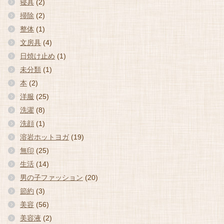
寝具
(2)
掃除
(2)
整体
(1)
文房具
(4)
日焼け止め
(1)
未分類
(1)
本
(2)
洋服
(25)
洗濯
(8)
洗顔
(1)
溶岩ホットヨガ
(19)
無印
(25)
生活
(14)
男の子ファッション
(20)
節約
(3)
美容
(56)
美容液
(2)