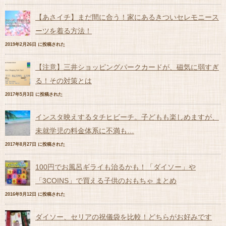
【あさイチ】まだ間に合う！家にあるきついセレモニース
ーツを着る方法！
2019年2月26日 に投稿された
【注意】三井ショッピングパークカードが、磁気に弱すぎ
る！その対策とは
2017年5月3日 に投稿された
インスタ映えするタチヒビーチ。子どもも楽しめますが、
未就学児の料金体系に不満も…
2017年8月27日 に投稿された
100円でお風呂ギライも治るかも！「ダイソー」や
「3COINS」で買える子供のおもちゃ まとめ
2016年9月12日 に投稿された
ダイソー、セリアの祝儀袋を比較！どちらがお好みです