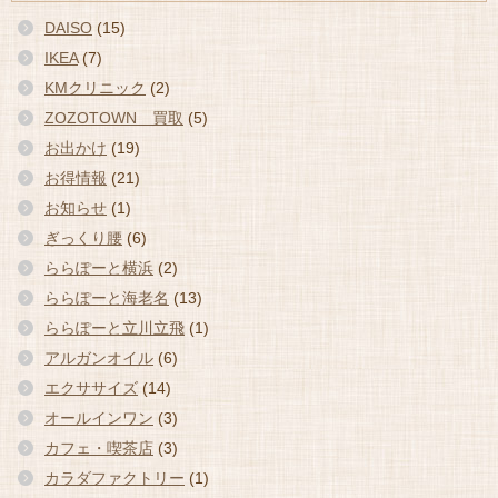
DAISO
(15)
IKEA
(7)
KMクリニック
(2)
ZOZOTOWN 買取
(5)
お出かけ
(19)
お得情報
(21)
お知らせ
(1)
ぎっくり腰
(6)
ららぽーと横浜
(2)
ららぽーと海老名
(13)
ららぽーと立川立飛
(1)
アルガンオイル
(6)
エクササイズ
(14)
オールインワン
(3)
カフェ・喫茶店
(3)
カラダファクトリー
(1)