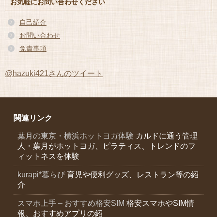
お気軽にお問い合わせください
イ
ブ
自己紹介
お問い合わせ
免責事項
@hazuki421さんのツイート
関連リンク
葉月の東京・横浜ホットヨガ体験
カルドに通う管理
人・葉月がホットヨガ、ピラティス、トレンドのフ
ィットネスを体験
kurapi*暮らぴ
育児や便利グッズ、レストラン等の紹
介
スマホ上手 – おすすめ格安SIM
格安スマホやSIM情
報、おすすめアプリの紹