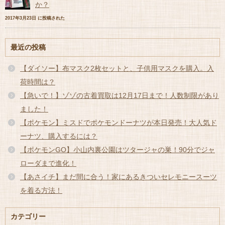
か？
2017年3月23日 に投稿された
最近の投稿
【ダイソー】布マスク2枚セットと、子供用マスクを購入。入
荷時間は？
【急いで！】ゾゾの古着買取は12月17日まで！人数制限があり
ました！
【ポケモン】ミスドでポケモンドーナツが本日発売！大人気ド
ーナツ、購入するには？
【ポケモンGO】小山内裏公園はツタージャの巣！90分でジャ
ローダまで進化！
【あさイチ】まだ間に合う！家にあるきついセレモニースーツ
を着る方法！
カテゴリー