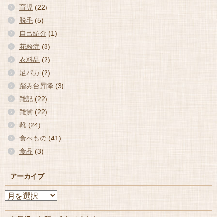
育児
(22)
脱毛
(5)
自己紹介
(1)
花粉症
(3)
衣料品
(2)
足パカ
(2)
踏み台昇降
(3)
雑記
(22)
雑貨
(22)
靴
(24)
食べもの
(41)
食品
(3)
アーカイブ
ア
ー
カ