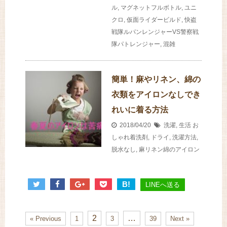
ル
,
マグネットフルボトル
,
ユニ
クロ
,
仮面ライダービルド
,
快盗
戦隊ルパンレンジャーVS警察戦
隊パトレンジャー
,
混雑
簡単！麻やリネン、綿の
衣類をアイロンなしでき
れいに着る方法
2018/04/20
洗濯
,
生活
お
しゃれ着洗剤
,
ドライ
,
洗濯方法
,
脱水なし
,
麻リネン綿のアイロン
B!
LINEへ送る
2
…
« Previous
1
3
39
Next »