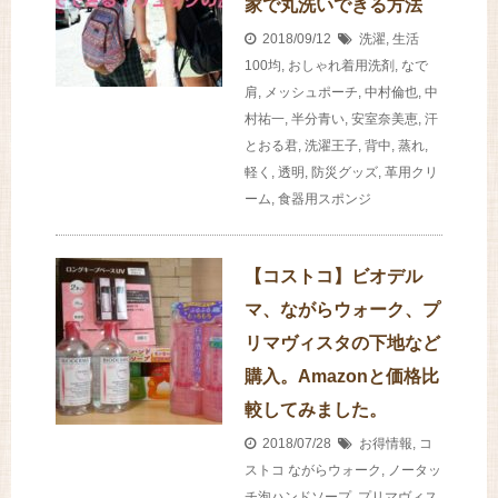
家で丸洗いできる方法
2018/09/12
洗濯
,
生活
100均
,
おしゃれ着用洗剤
,
なで
肩
,
メッシュポーチ
,
中村倫也
,
中
村祐一
,
半分青い
,
安室奈美恵
,
汗
とおる君
,
洗濯王子
,
背中
,
蒸れ
,
軽く
,
透明
,
防災グッズ
,
革用クリ
ーム
,
食器用スポンジ
【コストコ】ビオデル
マ、ながらウォーク、プ
リマヴィスタの下地など
購入。Amazonと価格比
較してみました。
2018/07/28
お得情報
,
コ
ストコ
ながらウォーク
,
ノータッ
チ泡ハンドソープ
,
プリマヴィス