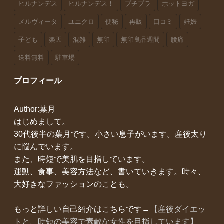
ヒルナンデス
ヒルナンデス！
プチプラ
ホットヨガ
メルヴィータ
ユニクロ
便秘
再販
口コミ
妊娠
子ども
楽天
混雑
無印
無印良品週間
腰痛
送料無料
駐車場
プロフィール
Author:葉月
はじめまして。
30代後半の葉月です。小さい息子がいます。産後太り
に悩んでいます。
また、時短で美肌を目指しています。
運動、食事、美容方法など、書いていきます。時々、
大好きなファッションのことも。
もっと詳しい自己紹介はこちらです→
【産後ダイエッ
トと、時短の美容で素敵な女性を目指しています】