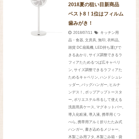
2018夏の狙い目新商品
ベスト8！1位はフィルム
歯みがき！
2018/07/11
キッチン用
品・食器
,
文房具
,
無印
,
衣料品
,
雑貨
DC扇風機
,
LED持ち運びで
きるあかり
,
サイズ調整できるラ
フィアたためるつば広キャペリ
ン
,
サイズ調整できるラフィアた
ためるキャペリン
,
ハンドシュレ
ッダー
,
バッグハンガー
,
ヒルナ
ンデス！
,
ポップアップトースタ
ー
,
ポリエステル吊るして使える
洗面用具ケース
,
マグネットバー
,
導入化粧液
,
導入液
,
携帯用くつ
べら
,
携帯用アルミ折りたたみ式
ハンガー
,
書き込めるメジャー
,
木製ごみ用フタ
,
木製ごみ箱・袋