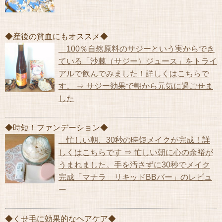
◆産後の貧血にもオススメ◆
100％自然原料のサジーという実からでき
ている「沙棘（サジー）ジュース」をトライ
アルで飲んでみました！詳しくはこちらで
す。 ⇒ サジー効果で朝から元気に過ごせま
した
◆時短！ファンデーション◆
忙しい朝、30秒の時短メイクが完成！詳
しくはこちらです ⇒ 忙しい朝に心の余裕が
うまれました。手を汚さずに30秒でメイク
完成「マナラ リキッドBBバー」のレビュ
ー
◆くせ毛に効果的なヘアケア◆