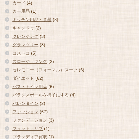
カード
(4)
カー用品
(1)
キッチン用品・食器
(8)
キャンドゥ
(2)
クレンジング
(3)
グランツリー
(3)
コストコ
(5)
スロージョギング
(2)
セレモニー（フォーマル）スーツ
(6)
ダイエット
(62)
バス・トイレ用品
(6)
バランスボールを椅子にする
(4)
バレンタイン
(2)
ファッション
(67)
ファンデーション
(3)
フィット・リブ
(1)
ブランディア買取
(1)