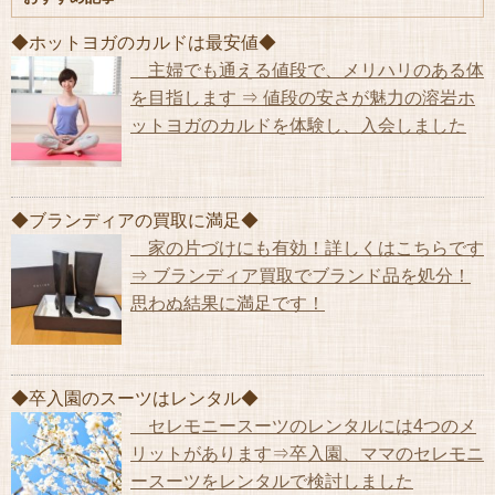
◆ホットヨガのカルドは最安値◆
主婦でも通える値段で、メリハリのある体
を目指します ⇒ 値段の安さが魅力の溶岩ホ
ットヨガのカルドを体験し、入会しました
◆ブランディアの買取に満足◆
家の片づけにも有効！詳しくはこちらです
⇒ ブランディア買取でブランド品を処分！
思わぬ結果に満足です！
◆卒入園のスーツはレンタル◆
セレモニースーツのレンタルには4つのメ
リットがあります⇒卒入園、ママのセレモニ
ースーツをレンタルで検討しました