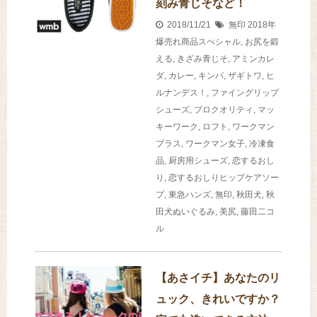
刻み青じそなど！
2018/11/21
無印
2018年
爆売れ商品スぺシャル
,
お尻を鍛
える
,
きざみ青じそ
,
アミンカレ
ダ
,
カレー
,
キンパ
,
ザギトワ
,
ヒ
ルナンデス！
,
ファイングリップ
シューズ
,
プロクオリティ
,
マッ
キーワーク
,
ロフト
,
ワークマン
プラス
,
ワークマン女子
,
冷凍食
品
,
厨房用シューズ
,
恋するおし
り
,
恋するおしりヒップケアソー
プ
,
東急ハンズ
,
無印
,
秋田犬
,
秋
田犬ぬいぐるみ
,
美尻
,
藤田二コ
ル
【あさイチ】あなたのリ
ュック、きれいですか？