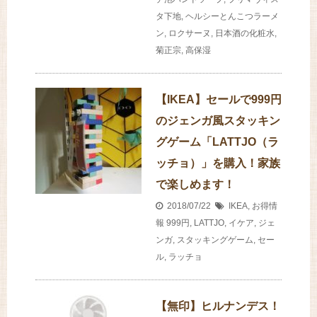
タ下地
,
ヘルシーとんこつラーメ
ン
,
ロクサーヌ
,
日本酒の化粧水
,
菊正宗
,
高保湿
【IKEA】セールで999円
のジェンガ風スタッキン
グゲーム「LATTJO（ラ
ッチョ）」を購入！家族
で楽しめます！
2018/07/22
IKEA
,
お得情
報
999円
,
LATTJO
,
イケア
,
ジェ
ンガ
,
スタッキングゲーム
,
セー
ル
,
ラッチョ
【無印】ヒルナンデス！