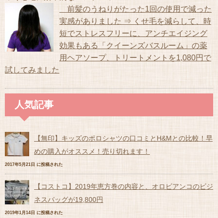
前髪のうねりがたった1回の使用で減った
実感がありました ⇒ くせ毛を減らして、時
短でストレスフリーに、アンチエイジング
効果もある「クイーンズバスルーム」の薬
用ヘアソープ、トリートメントを1,080円で
試してみました
人気記事
【無印】キッズのポロシャツの口コミとH&Mとの比較！早
めの購入がオススメ！売り切れます！
2017年5月21日 に投稿された
【コストコ】2019年恵方巻の内容と、オロビアンコのビジ
ネスバッグが19,800円
2019年1月14日 に投稿された