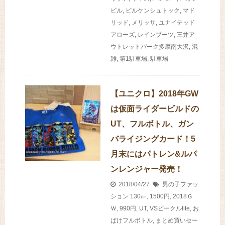
ビル
,
ビルケンシュトック
,
マド
リッド
,
メリッサ
,
ユナイテッド
アローズ
,
レインブーツ
,
三井ア
ウトレットパーク多摩南大沢
,
混
雑
,
第1駐車場
,
駐車場
【ユニクロ】2018年GW
は仮面ライダービルドの
UT、フルボトル、ガン
バライジングカード！5
月末にはパトレン&ルパ
ンレンジャー発売！
2018/04/27
男の子ファッ
ション
130㎝
,
1500円
,
2018Ｇ
Ｗ
,
990円
,
UT
,
VSビークルlite
,
お
ばけフルボトル
,
まとめ買いセー