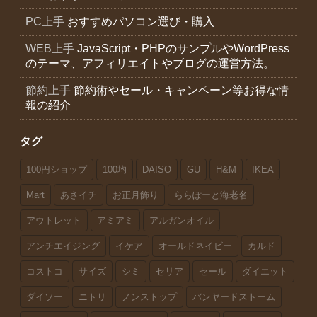
PC上手
おすすめパソコン選び・購入
WEB上手
JavaScript・PHPのサンプルやWordPress
のテーマ、アフィリエイトやブログの運営方法。
節約上手
節約術やセール・キャンペーン等お得な情
報の紹介
タグ
100円ショップ
100均
DAISO
GU
H&M
IKEA
Mart
あさイチ
お正月飾り
ららぽーと海老名
アウトレット
アミアミ
アルガンオイル
アンチエイジング
イケア
オールドネイビー
カルド
コストコ
サイズ
シミ
セリア
セール
ダイエット
ダイソー
ニトリ
ノンストップ
バンヤードストーム