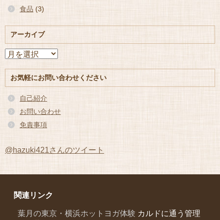
食品
(3)
アーカイブ
ア
ー
カ
お気軽にお問い合わせください
イ
ブ
自己紹介
お問い合わせ
免責事項
@hazuki421さんのツイート
関連リンク
葉月の東京・横浜ホットヨガ体験
カルドに通う管理