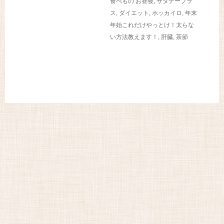
食べもの
お昼寝
,
サタデープラ
ス
,
ダイエット
,
ホッカイロ
,
年末
年始これだけやっとけ！太らな
い方法教えます！
,
肝臓
,
茶節