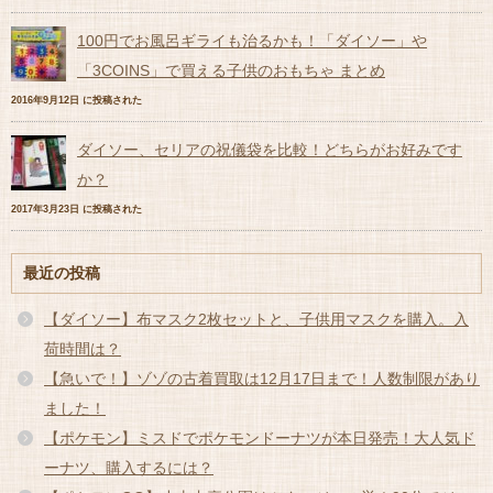
100円でお風呂ギライも治るかも！「ダイソー」や
「3COINS」で買える子供のおもちゃ まとめ
2016年9月12日 に投稿された
ダイソー、セリアの祝儀袋を比較！どちらがお好みです
か？
2017年3月23日 に投稿された
最近の投稿
【ダイソー】布マスク2枚セットと、子供用マスクを購入。入
荷時間は？
【急いで！】ゾゾの古着買取は12月17日まで！人数制限があり
ました！
【ポケモン】ミスドでポケモンドーナツが本日発売！大人気ド
ーナツ、購入するには？