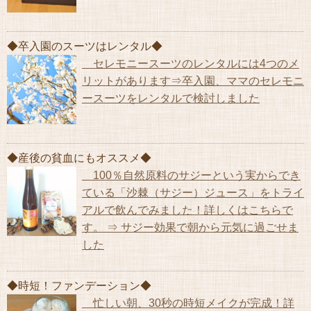
◆卒入園のスーツはレンタル◆
セレモニースーツのレンタルには4つのメ
リットがあります⇒卒入園、ママのセレモニ
ースーツをレンタルで検討しました
◆産後の貧血にもオススメ◆
100％自然原料のサジーという実からでき
ている「沙棘（サジー）ジュース」をトライ
アルで飲んでみました！詳しくはこちらで
す。 ⇒ サジー効果で朝から元気に過ごせま
した
◆時短！ファンデーション◆
忙しい朝、30秒の時短メイクが完成！詳