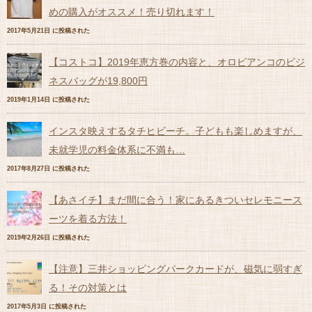
めの購入がオススメ！売り切れます！
2017年5月21日 に投稿された
【コストコ】2019年恵方巻の内容と、オロビアンコのビジ
ネスバッグが19,800円
2019年1月14日 に投稿された
インスタ映えするタチヒビーチ。子どもも楽しめますが、
未就学児の料金体系に不満も…
2017年8月27日 に投稿された
【あさイチ】まだ間に合う！家にあるきついセレモニース
ーツを着る方法！
2019年2月26日 に投稿された
【注意】三井ショッピングパークカードが、磁気に弱すぎ
る！その対策とは
2017年5月3日 に投稿された