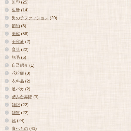
無印
(25)
生活
(14)
男の子ファッション
(20)
節約
(3)
美容
(56)
美容液
(2)
育児
(22)
脱毛
(5)
自己紹介
(1)
花粉症
(3)
衣料品
(2)
足パカ
(2)
踏み台昇降
(3)
雑記
(22)
雑貨
(22)
靴
(24)
食べもの
(41)