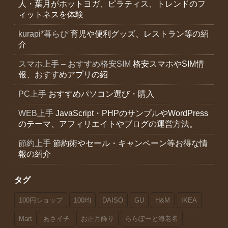
人・葉月がホットヨガ、ピラティス、トレンドのフ
ィットネスを体験
kurapi*暮らぴ
育児や便利グッズ、レストラン等の紹
介
スマホ上手 – おすすめ格安SIM
格安スマホやSIM情
報、おすすめアプリの紹
PC上手
おすすめパソコン選び・購入
WEB上手
JavaScript・PHPのサンプルやWordPress
のテーマ、アフィリエイトやブログの運営方法。
節約上手
節約術やセール・キャンペーン等お得な情
報の紹介
タグ
100円ショップ
100均
DAISO
GU
H&M
IKEA
Mart
あさイチ
お正月飾り
ららぽーと海老名