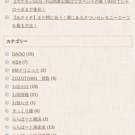
【ポケモンGO】小山内裏公園はツタージャの巣！90分でジャ
ローダまで進化！
【あさイチ】まだ間に合う！家にあるきついセレモニースーツ
を着る方法！
カテゴリー
DAISO
(15)
IKEA
(7)
KMクリニック
(2)
ZOZOTOWN 買取
(5)
お出かけ
(19)
お得情報
(21)
お知らせ
(1)
ぎっくり腰
(6)
ららぽーと横浜
(2)
ららぽーと海老名
(13)