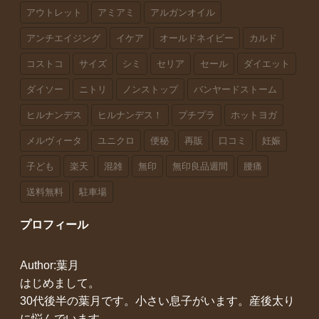
アウトレット
アミアミ
アルガンオイル
アンチエイジング
イケア
オールドネイビー
カルド
コストコ
サイズ
シミ
セリア
セール
ダイエット
ダイソー
ニトリ
ノンストップ
バンヤードストーム
ヒルナンデス
ヒルナンデス！
プチプラ
ホットヨガ
メルヴィータ
ユニクロ
便秘
再販
口コミ
妊娠
子ども
楽天
混雑
無印
無印良品週間
腰痛
送料無料
駐車場
プロフィール
Author:葉月
はじめまして。
30代後半の葉月です。小さい息子がいます。産後太り
に悩んでいます。