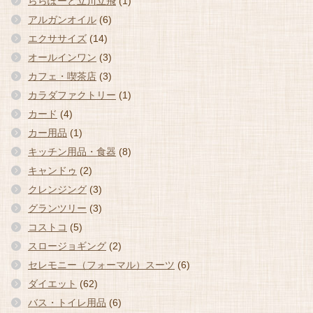
ららぽーと立川立飛
(1)
アルガンオイル
(6)
エクササイズ
(14)
オールインワン
(3)
カフェ・喫茶店
(3)
カラダファクトリー
(1)
カード
(4)
カー用品
(1)
キッチン用品・食器
(8)
キャンドゥ
(2)
クレンジング
(3)
グランツリー
(3)
コストコ
(5)
スロージョギング
(2)
セレモニー（フォーマル）スーツ
(6)
ダイエット
(62)
バス・トイレ用品
(6)