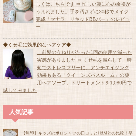
しくはこちらです ⇒ 忙しい朝に心の余裕が
うまれました。手を汚さずに30秒でメイク
完成「マナラ リキッドBBバー」のレビュ
ー
◆くせ毛に効果的なヘアケア◆
前髪のうねりがたった1回の使用で減った
実感がありました ⇒ くせ毛を減らして、時
短でストレスフリーに、アンチエイジング
効果もある「クイーンズバスルーム」の薬
用ヘアソープ、トリートメントを1,080円で
試してみました
人気記事
【無印】キッズのポロシャツの口コミとH&Mとの比較！早